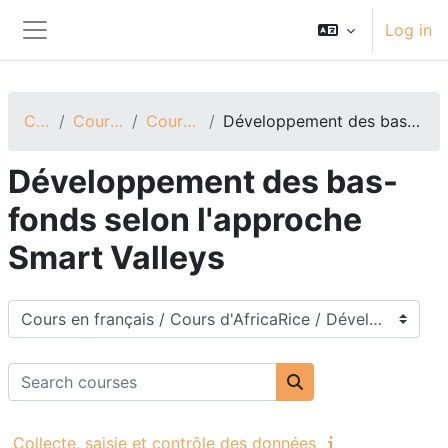
Skip to main content
Log in
Side panel
Courses
Cours en français
Cours d'AfricaRice
Développement des bas-fonds selon l'approche Smart Valleys
Développement des bas-
fonds selon l'approche
Smart Valleys
Course categories
Search courses
Search courses
Collecte, saisie et contrôle des données