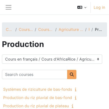
Skip to main content
Log in
Side panel
Courses
Cours en français
Cours d'AfricaRice
Agriculture et transformation
Riz
Production
Production
Course categories
Search courses
Search courses
Systèmes de riziculture de bas-fonds
Production du riz pluvial de bas-fond
Production du riz pluvial de plateau