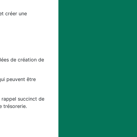
et créer une
idées de création de
qui peuvent être
n rappel succinct de
 trésorerie.