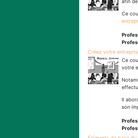
afin d
Ce cour
entrep
Profes
Profes
Créez votre entrepris
Ce cour
votre e
Notamm
effectu
Il abo
son im
Profes
Profes
Éléments de base du 