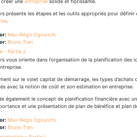
e créer une
entreprise
solide et florissante.
s présente les étapes et les outils appropriés pour définir 
rise
.
or:
Max-Régis Ogounchi
or:
Bruno Tran
e - Partie 2
s vous oriente dans l’organisation de la planification des 
ntreprise.
ent sur le volet capital de démarrage, les types d’achats 
és avec la notion de coût et son estimation en entreprise.
rde également le concept de planification financière avec u
portance et une présentation de plan de bénéfice et plan de
or:
Max-Régis Ogounchi
or:
Bruno Tran
marketing – Partie I