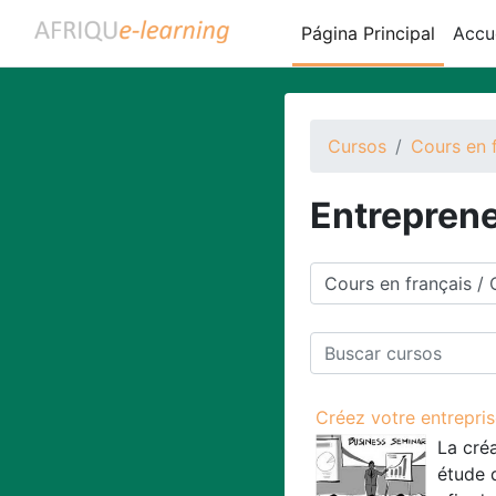
Salta al contenido principal
Página Principal
Accue
Cursos
Cours en 
Entreprene
Categorías
Buscar cursos
Créez votre entrepris
La cré
étude 