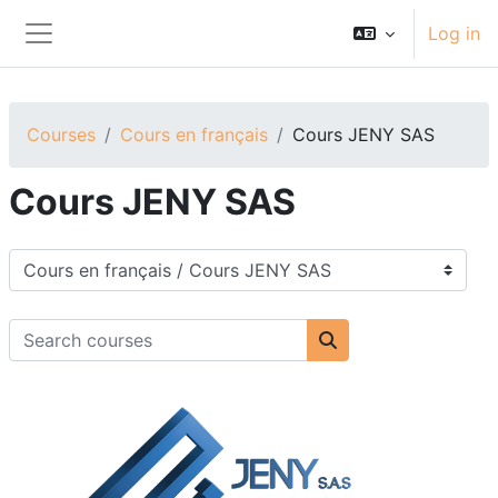
Skip to main content
Log in
Side panel
Courses
Cours en français
Cours JENY SAS
Cours JENY SAS
Course categories
Search courses
Search courses